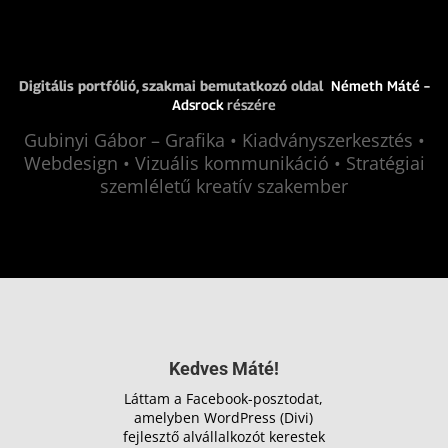
Digitális portfólió, s
zakmai bemutatkozó oldal
Németh Máté –
Adsrock
részére
Gubinyi Gábor –
Grafika • Kiadványszerkesztés •
Webdesign • Vizuális kommunikáció • Stratégiai
szemléletű kreatív szakember
Kedves Máté!
Láttam a Facebook-posztodat,
amelyben WordPress (Divi)
fejlesztő alvállalkozót kerestek