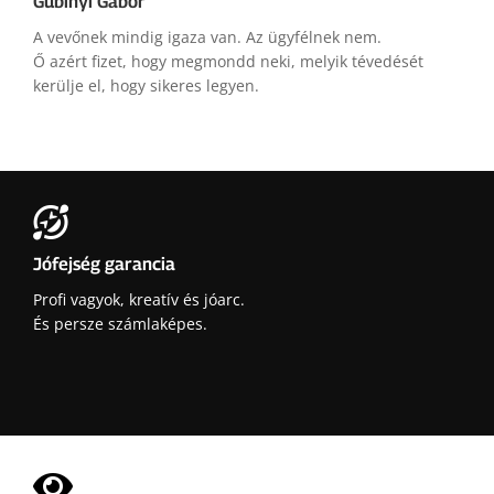
Gubinyi Gábor
A vevőnek mindig igaza van. Az ügyfélnek nem.
Ő azért fizet, hogy megmondd neki, melyik tévedését
kerülje el, hogy sikeres legyen.

Jófejség garancia
Profi vagyok, kreatív és jóarc.
És persze számlaképes.
