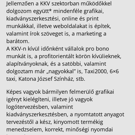
Jellemzően a KKV szektorban működőkkel
dolgozom együtt* mindenféle grafikai,
kiadványszerkesztési, online és print
munkákkal, illetve weboldalakat is építek,
valamint írok szöveget is, a marketing a
barátom.
A KKV-n kívül időnként vállalok pro bono
munkát is, a profitorientált körön kívülieknek,
alapítványoknak, és a satöbbi, valamint
dolgoztam már „nagyokkal” is, Taxi2000, 6×6
taxi, Katona József Színház, stb.
Képes vagyok bármilyen felmerülő grafikai
igényt kielégíteni, illetve jó vagyok
logótervezésben, valamint
kiadványszerkesztésben, a nyomtatott anyagot
tervezéstől a kész, kinyomott termékig
menedzselem, korrekt, minőségi nyomdai