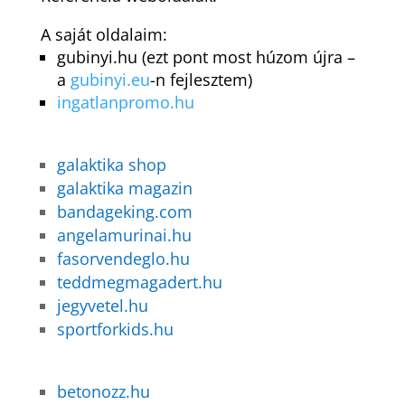
A saját oldalaim:
gubinyi.hu (ezt pont most húzom újra –
a
gubinyi.eu
-n fejlesztem)
ingatlanpromo.hu
galaktika shop
galaktika magazin
bandageking.com
angelamurinai.hu
fasorvendeglo.hu
teddmegmagadert.hu
jegyvetel.hu
sportforkids.hu
betonozz.hu