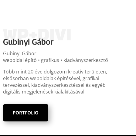
WP+DIVI
Gubinyi Gábor
Gubinyi Gábor
weboldal építő • grafikus • kiadványszerkesztő
Több mint 20 éve dolgozom kreatív területen,
elsősorban weboldalak építésével, grafikai
tervezéssel, kiadványszerkesztéssel és egyéb
digitális megjelenések kialakításával.
PORTFOLIO