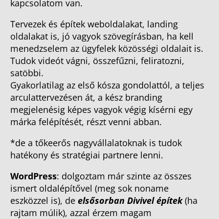
kapcsolatom van.
Tervezek és építek weboldalakat, landing
oldalakat is, jó vagyok szövegírásban, ha kell
menedzselem az ügyfelek közösségi oldalait is.
Tudok videót vágni, összefűzni, feliratozni,
satöbbi.
Gyakorlatilag az első kósza gondolattól, a teljes
arculattervezésen át, a kész branding
megjelenésig képes vagyok végig kísérni egy
márka felépítését, részt venni abban.
*de a tőkeerős nagyvállalatoknak is tudok
hatékony és stratégiai partnere lenni.
WordPress
: dolgoztam már szinte az összes
ismert oldalépítővel (meg sok noname
eszközzel is), de
elsősorban Divivel építek
(ha
rajtam múlik), azzal érzem magam