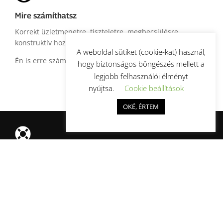
Mire számíthatsz
Korrekt üzletmenetre, tiszteletre, megbecsülésre,
konstruktív hozzáállásra.
A weboldal sütiket (cookie-kat) használ,
Én is erre számítok a részedről.
hogy biztonságos böngészés mellett a
legjobb felhasználói élményt
nyújtsa.
Cookie beállítások
OKÉ, ÉRTEM

CSR
A magam módján igyekszem támogatni a rászorulókat
vagy a számomra fontos értékeket előállító vagy
menedzselő szervezeteket. Vagy a munkámmal vagy
anyagilag.
Másokat is erre biztatok.